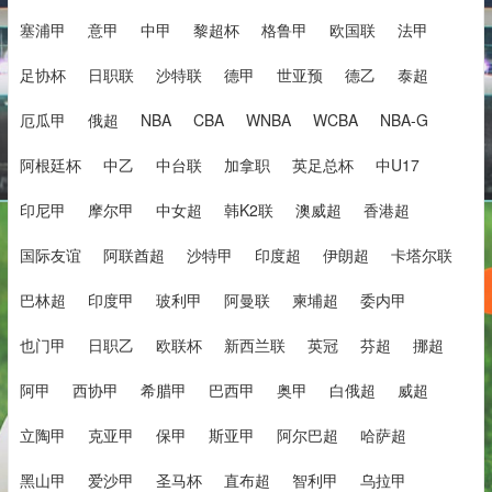
塞浦甲
意甲
中甲
黎超杯
格鲁甲
欧国联
法甲
足协杯
日职联
沙特联
德甲
世亚预
德乙
泰超
厄瓜甲
俄超
NBA
CBA
WNBA
WCBA
NBA-G
阿根廷杯
中乙
中台联
加拿职
英足总杯
中U17
印尼甲
摩尔甲
中女超
韩K2联
澳威超
香港超
国际友谊
阿联酋超
沙特甲
印度超
伊朗超
卡塔尔联
巴林超
印度甲
玻利甲
阿曼联
柬埔超
委内甲
也门甲
日职乙
欧联杯
新西兰联
英冠
芬超
挪超
阿甲
西协甲
希腊甲
巴西甲
奥甲
白俄超
威超
立陶甲
克亚甲
保甲
斯亚甲
阿尔巴超
哈萨超
黑山甲
爱沙甲
圣马杯
直布超
智利甲
乌拉甲