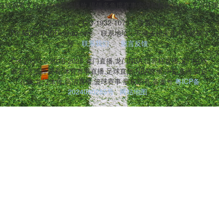
播在线观看支持无插件高清播放,提供多角度赛事实况和精彩回放。平台注重
联系电话：173-1932-1079
联系邮箱：
fYhA3Z361dODx@qq.com
联系地址：安徽省祁连县永安路083
号
联系我们
留言反馈
Copyright © 2016-2025 龙门直播,龙门NBA,世界杯直播,龙门在线
观看,无插件观看,体育赛事直播,足球直播,NBA直播,中超直播,英超
在线,龙门体育,高清直播,篮球赛事 版权所有 备案号:
粤ICP备
2024060285号
网站地图