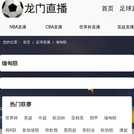
首页
足球
NBA直播
CBA直播
世界杯直播
英超直播
您的位置：
首页
>
足球直播
>
缅甸联
缅甸联
热门联赛
世界杯
英超
中超
欧冠杯
亚精英
西甲
缅甸联
韩K联
新加坡联
世欧预
墨西超
美职业
欧协联
澳超