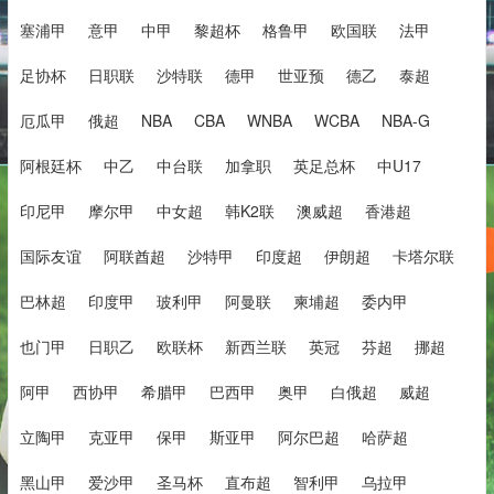
塞浦甲
意甲
中甲
黎超杯
格鲁甲
欧国联
法甲
足协杯
日职联
沙特联
德甲
世亚预
德乙
泰超
厄瓜甲
俄超
NBA
CBA
WNBA
WCBA
NBA-G
阿根廷杯
中乙
中台联
加拿职
英足总杯
中U17
印尼甲
摩尔甲
中女超
韩K2联
澳威超
香港超
国际友谊
阿联酋超
沙特甲
印度超
伊朗超
卡塔尔联
巴林超
印度甲
玻利甲
阿曼联
柬埔超
委内甲
也门甲
日职乙
欧联杯
新西兰联
英冠
芬超
挪超
阿甲
西协甲
希腊甲
巴西甲
奥甲
白俄超
威超
立陶甲
克亚甲
保甲
斯亚甲
阿尔巴超
哈萨超
黑山甲
爱沙甲
圣马杯
直布超
智利甲
乌拉甲