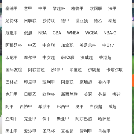
塞浦甲
意甲
中甲
黎超杯
格鲁甲
欧国联
法甲
足协杯
日职联
沙特联
德甲
世亚预
德乙
泰超
厄瓜甲
俄超
NBA
CBA
WNBA
WCBA
NBA-G
阿根廷杯
中乙
中台联
加拿职
英足总杯
中U17
印尼甲
摩尔甲
中女超
韩K2联
澳威超
香港超
国际友谊
阿联酋超
沙特甲
印度超
伊朗超
卡塔尔联
巴林超
印度甲
玻利甲
阿曼联
柬埔超
委内甲
也门甲
日职乙
欧联杯
新西兰联
英冠
芬超
挪超
阿甲
西协甲
希腊甲
巴西甲
奥甲
白俄超
威超
立陶甲
克亚甲
保甲
斯亚甲
阿尔巴超
哈萨超
黑山甲
爱沙甲
圣马杯
直布超
智利甲
乌拉甲