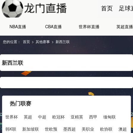
首页
足球
NBA直播
CBA直播
世界杯直播
英超直播
您的位置：
首页
>
其他赛事
>
新西兰联
新西兰联
热门联赛
世界杯
英超
中超
欧冠杯
亚精英
西甲
缅甸联
韩K联
新加坡联
世欧预
墨西超
美职业
欧协联
澳超