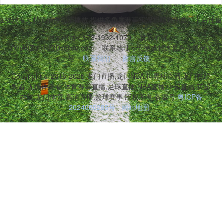
播在线观看支持无插件高清播放,提供多角度赛事实况和精彩回放。平台注重
联系电话：173-1932-1079
联系邮箱：
fYhA3Z361dODx@qq.com
联系地址：安徽省祁连县永安路083
号
联系我们
留言反馈
Copyright © 2016-2025 龙门直播,龙门NBA,世界杯直播,龙门在线
观看,无插件观看,体育赛事直播,足球直播,NBA直播,中超直播,英超
在线,龙门体育,高清直播,篮球赛事 版权所有 备案号:
粤ICP备
2024060285号
网站地图