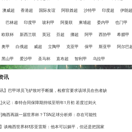
澳威超
香港超
国际友谊
阿联酋超
沙特甲
印度超
伊朗
巴林超
印度甲
玻利甲
阿曼联
柬埔超
委内甲
也门甲
欧联杯
新西兰联
英冠
芬超
挪超
阿甲
西协甲
希腊甲
奥甲
白俄超
威超
立陶甲
克亚甲
保甲
斯亚甲
阿尔巴
黑山甲
爱沙甲
圣马杯
直布超
智利甲
乌拉甲
资讯
讯】巴甲球员飞铲致对手断腿，检察官要求该球员在伤者缺
点]火记：泰特合同保障期持续至明年1月初 若度过则火
看]梅西再踢一届世界杯？TSN足球分析师：存在可能性
】谈梅西世界杯❗苏亚雷斯：他本可以躺平，但还是把国家