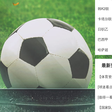
韩K2联
卡塔尔联
日职乙
巴西甲
哈萨超
最新
【体育资
[球迷看
[值得一
【国家队