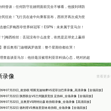
加内特曾谈：任何防守在姚明面前完全不够看，他接到球防
]全民狂欢！飞行员在途中向乘客宣布，西班牙再次成为世
击败C罗梅西夺世界杯冠军！ESPN：未来属于亚马尔！
看？]梅西粉丝：丢冠没有什么改变，依然是足球史上赢得
】赛后奥塔门迪嘲讽罗德里：整个星期你都在哭！
理查兹谈亚马尔：他丝毫没被塔利亚菲科搞心态，绝对的超
新录像
查看更多
026年07月23日_欧协联 明斯克迪纳摩VS尼菲治巴库录像_高清录像【全场回放】
026年07月22日 陕西联合VS兰州陇原竞技 足协杯_全场录像【全场回放】
026年07月22日_吉奥里VS阿特比森 欧协联录像_全场录像【高清回放】
026年07月22日 德利塔VS弗洛里亚纳 欧协联_全场录像【全场回放】