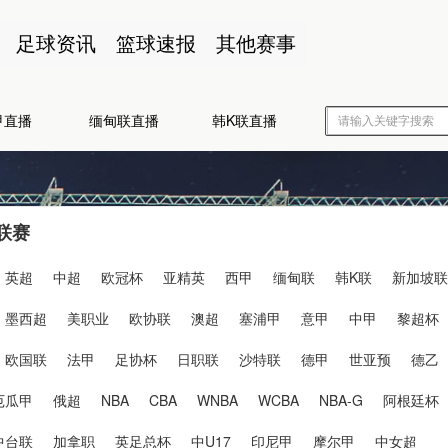
足球资讯
篮球速报
其他赛事
甲直播
缅甸联直播
韩K联直播
联赛
英超
中超
欧冠杯
亚精英
西甲
缅甸联
韩K联
新加坡联
墨西超
美职业
欧协联
澳超
塞浦甲
意甲
中甲
黎超杯
欧国联
法甲
足协杯
日职联
沙特联
德甲
世亚预
德乙
厄瓜甲
俄超
NBA
CBA
WNBA
WCBA
NBA-G
阿根廷杯
中台联
加拿职
英足总杯
中U17
印尼甲
摩尔甲
中女超