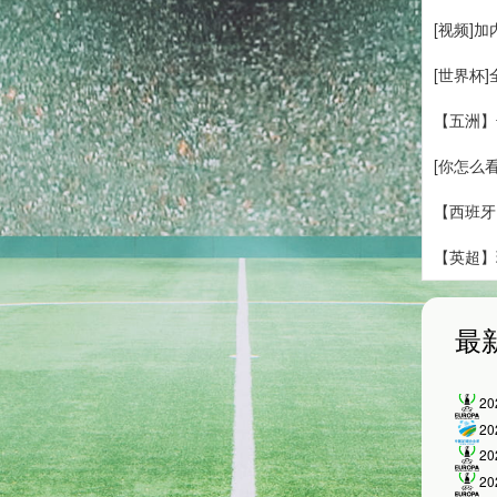
[视频]
[世界杯
【五洲】
[你怎么
【西班牙
【英超】
最
2
2
2
2