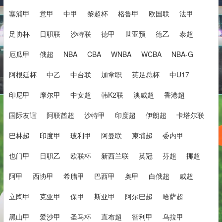
塞浦甲
意甲
中甲
黎超杯
格鲁甲
欧国联
法甲
足协杯
日职联
沙特联
德甲
世亚预
德乙
泰超
厄瓜甲
俄超
NBA
CBA
WNBA
WCBA
NBA-G
阿根廷杯
中乙
中台联
加拿职
英足总杯
中U17
印尼甲
摩尔甲
中女超
韩K2联
澳威超
香港超
国际友谊
阿联酋超
沙特甲
印度超
伊朗超
卡塔尔联
巴林超
印度甲
玻利甲
阿曼联
柬埔超
委内甲
也门甲
日职乙
欧联杯
新西兰联
英冠
芬超
挪超
阿甲
西协甲
希腊甲
巴西甲
奥甲
白俄超
威超
立陶甲
克亚甲
保甲
斯亚甲
阿尔巴超
哈萨超
黑山甲
爱沙甲
圣马杯
直布超
智利甲
乌拉甲