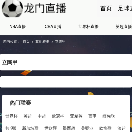
首页
足球
NBA直播
CBA直播
世界杯直播
英超直播
您的位置：
首页
>
其他赛事
>
立陶甲
立陶甲
热门联赛
世界杯
英超
中超
欧冠杯
亚精英
西甲
缅甸联
韩K联
新加坡联
世欧预
墨西超
美职业
欧协联
澳超