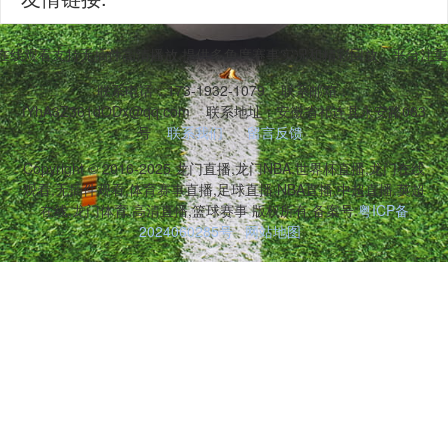
播在线观看支持无插件高清播放,提供多角度赛事实况和精彩回放。平台注重
联系电话：173-1932-1079
联系邮箱：
fYhA3Z361dODx@qq.com
联系地址：安徽省祁连县永安路083
号
联系我们
留言反馈
Copyright © 2016-2025 龙门直播,龙门NBA,世界杯直播,龙门在线
观看,无插件观看,体育赛事直播,足球直播,NBA直播,中超直播,英超
在线,龙门体育,高清直播,篮球赛事 版权所有 备案号:
粤ICP备
2024060285号
网站地图