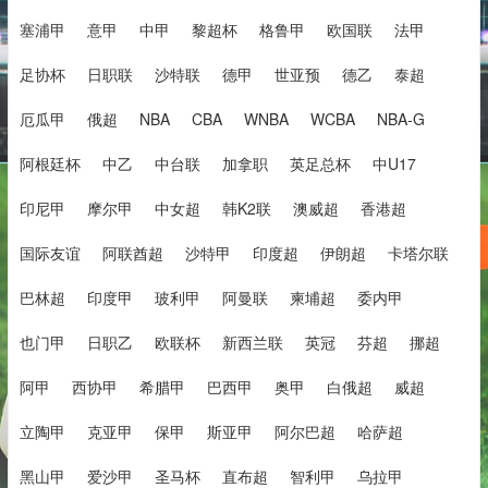
塞浦甲
意甲
中甲
黎超杯
格鲁甲
欧国联
法甲
足协杯
日职联
沙特联
德甲
世亚预
德乙
泰超
厄瓜甲
俄超
NBA
CBA
WNBA
WCBA
NBA-G
阿根廷杯
中乙
中台联
加拿职
英足总杯
中U17
印尼甲
摩尔甲
中女超
韩K2联
澳威超
香港超
国际友谊
阿联酋超
沙特甲
印度超
伊朗超
卡塔尔联
巴林超
印度甲
玻利甲
阿曼联
柬埔超
委内甲
也门甲
日职乙
欧联杯
新西兰联
英冠
芬超
挪超
阿甲
西协甲
希腊甲
巴西甲
奥甲
白俄超
威超
立陶甲
克亚甲
保甲
斯亚甲
阿尔巴超
哈萨超
黑山甲
爱沙甲
圣马杯
直布超
智利甲
乌拉甲