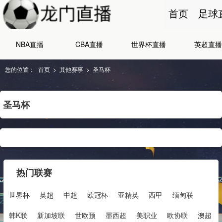
首页
足球
NBA直播
CBA直播
世界杯直播
英超直播
您的位置：
首页
>
其他赛事
>
圣马杯
圣马杯
热门联赛
世界杯
英超
中超
欧冠杯
亚精英
西甲
缅甸联
韩K联
新加坡联
世欧预
墨西超
美职业
欧协联
澳超