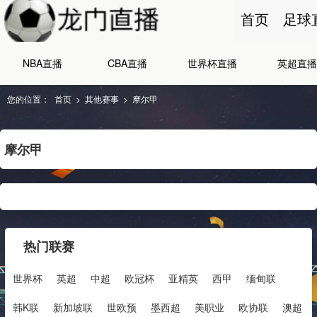
首页
足球
NBA直播
CBA直播
世界杯直播
英超直播
您的位置：
首页
>
其他赛事
>
摩尔甲
摩尔甲
热门联赛
世界杯
英超
中超
欧冠杯
亚精英
西甲
缅甸联
韩K联
新加坡联
世欧预
墨西超
美职业
欧协联
澳超