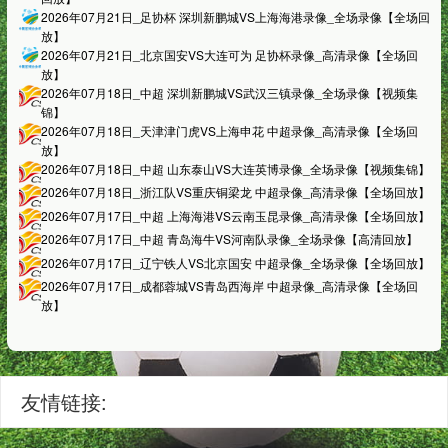
2026年07月21日_足协杯 深圳新鹏城VS上海海港录像_全场录像【全场回
放】
2026年07月21日_北京国安VS大连可为 足协杯录像_高清录像【全场回
放】
2026年07月18日_中超 深圳新鹏城VS武汉三镇录像_全场录像【视频集
锦】
2026年07月18日_天津津门虎VS上海申花 中超录像_高清录像【全场回
放】
2026年07月18日_中超 山东泰山VS大连英博录像_全场录像【视频集锦】
2026年07月18日_浙江队VS重庆铜梁龙 中超录像_高清录像【全场回放】
2026年07月17日_中超 上海海港VS云南玉昆录像_高清录像【全场回放】
2026年07月17日_中超 青岛海牛VS河南队录像_全场录像【高清回放】
2026年07月17日_辽宁铁人VS北京国安 中超录像_全场录像【全场回放】
2026年07月17日_成都蓉城VS青岛西海岸 中超录像_高清录像【全场回
放】
友情链接: