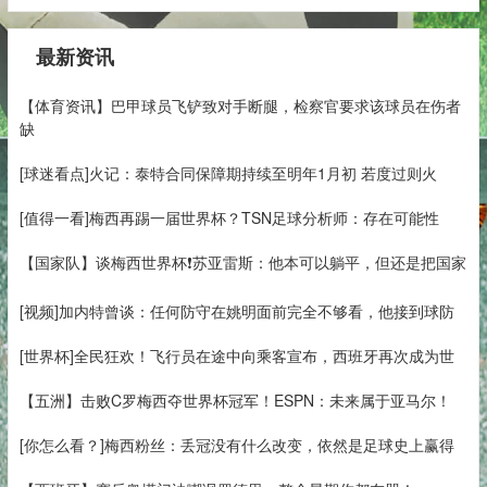
最新资讯
【体育资讯】巴甲球员飞铲致对手断腿，检察官要求该球员在伤者
缺
[球迷看点]火记：泰特合同保障期持续至明年1月初 若度过则火
[值得一看]梅西再踢一届世界杯？TSN足球分析师：存在可能性
【国家队】谈梅西世界杯❗苏亚雷斯：他本可以躺平，但还是把国家
[视频]加内特曾谈：任何防守在姚明面前完全不够看，他接到球防
[世界杯]全民狂欢！飞行员在途中向乘客宣布，西班牙再次成为世
【五洲】击败C罗梅西夺世界杯冠军！ESPN：未来属于亚马尔！
[你怎么看？]梅西粉丝：丢冠没有什么改变，依然是足球史上赢得