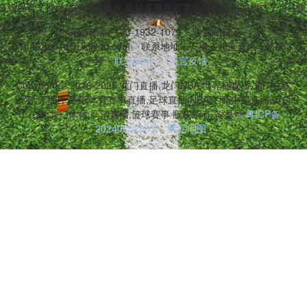
播在线观看支持无插件高清播放,提供多角度赛事实况和精彩回放。平台注重
联系电话：173-1932-1079
联系邮箱：
fYhA3Z361dODx@qq.com
联系地址：安徽省祁连县永安路083
号
联系我们
留言反馈
Copyright © 2016-2025 龙门直播,龙门NBA,世界杯直播,龙门在线
观看,无插件观看,体育赛事直播,足球直播,NBA直播,中超直播,英超
在线,龙门体育,高清直播,篮球赛事 版权所有 备案号:
粤ICP备
2024060285号
网站地图